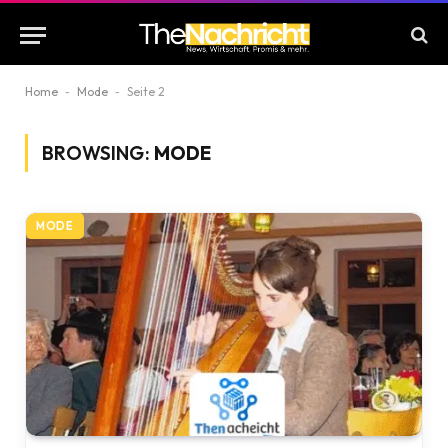
Home
-
Mode
-
Seite 2
BROWSING:
MODE
MODE