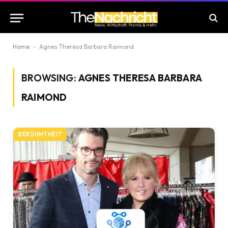
Home
-
Agnes Theresa Barbara Raimond
BROWSING:
AGNES THERESA BARBARA
RAIMOND
BERÜHMTHEIT