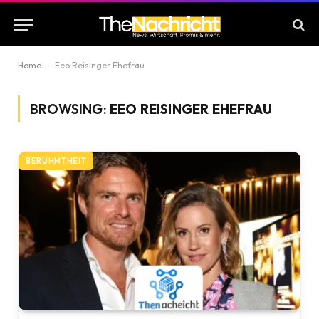
Home
-
Eeo Reisinger Ehefrau
BROWSING:
EEO REISINGER EHEFRAU
BERÜHMTHEIT