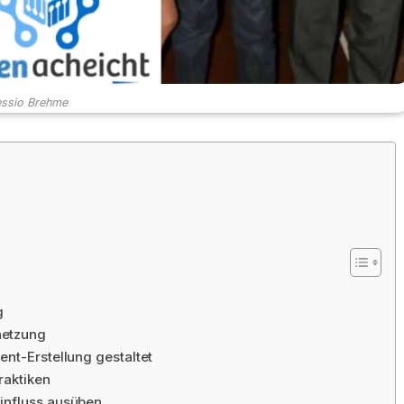
essio Brehme
g
netzung
ent-Erstellung gestaltet
raktiken
influss ausüben