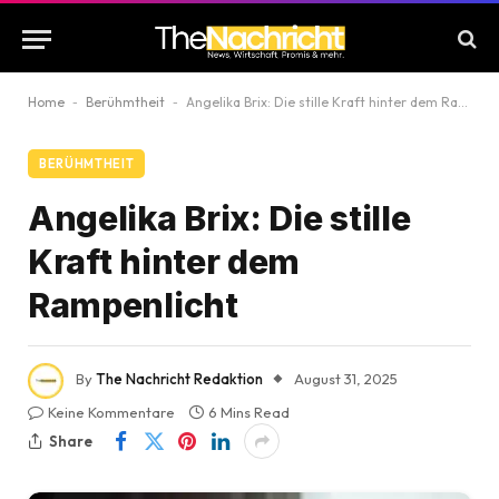
Home
-
Berühmtheit
-
Angelika Brix: Die stille Kraft hinter dem Rampenlicht
BERÜHMTHEIT
Angelika Brix: Die stille
Kraft hinter dem
Rampenlicht
By
The Nachricht Redaktion
August 31, 2025
Keine Kommentare
6 Mins Read
Share