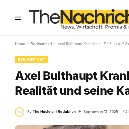
Home
-
Berühmtheit
-
Axel Bulthaupt Krankheit – Ein Blick auf G
BERÜHMTHEIT
Axel Bulthaupt Krank
Realität und seine K
By
The Nachricht Redaktion
September 13, 2025