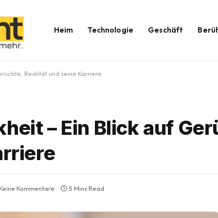
Heim
Technologie
Geschäft
Berü
erüchte, Realität und seine Karriere
heit – Ein Blick auf Ger
arriere
Keine Kommentare
5 Mins Read