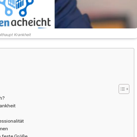
lthaupt Krankheit
ch?
ankheit
ssionalität
emen
e feste Größe