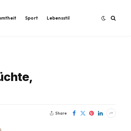
hmtheit
Sport
Lebensstil
üchte,
Share