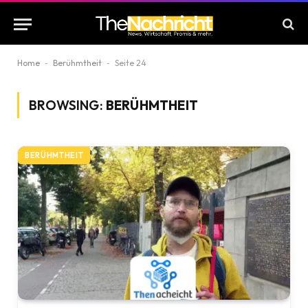
Home
-
Berühmtheit
-
Seite 24
BROWSING:
BERÜHMTHEIT
BERÜHMTHEIT