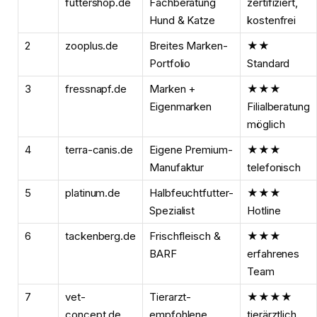
futtershop.de
Fachberatung
zertifiziert,
Hund & Katze
kostenfrei
2
zooplus.de
Breites Marken-
★★
Portfolio
Standard
3
fressnapf.de
Marken +
★★★
Eigenmarken
Filialberatung
möglich
4
terra-canis.de
Eigene Premium-
★★★
Manufaktur
telefonisch
5
platinum.de
Halbfeuchtfutter-
★★★
Spezialist
Hotline
6
tackenberg.de
Frischfleisch &
★★★
BARF
erfahrenes
Team
7
vet-
Tierarzt-
★★★★
concept.de
empfohlene
tierärztlich