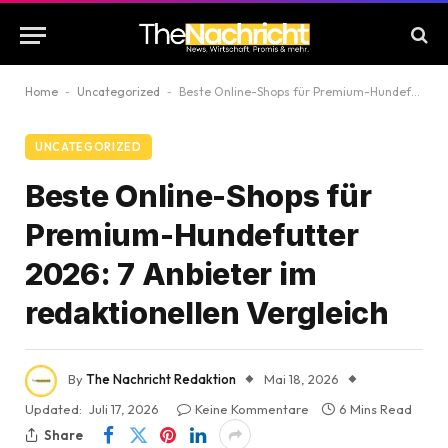
Home
-
Uncategorized
-
Beste Online-Shops für Premium-Hundefutter 2026: 7 Anbieter im redaktionellen Vergleich
UNCATEGORIZED
Beste Online-Shops für
Premium-Hundefutter
2026: 7 Anbieter im
redaktionellen Vergleich
By
The Nachricht Redaktion
Mai 18, 2026
Updated:
Juli 17, 2026
Keine Kommentare
6 Mins Read
Share