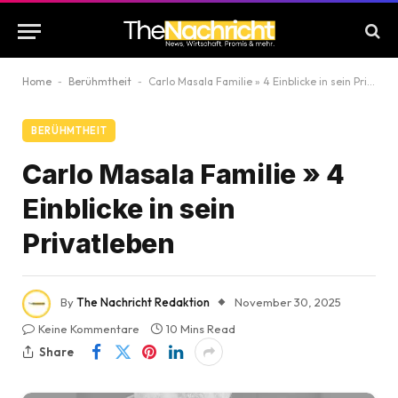
Home
-
Berühmtheit
-
Carlo Masala Familie » 4 Einblicke in sein Privatleben
BERÜHMTHEIT
Carlo Masala Familie » 4
Einblicke in sein
Privatleben
By
The Nachricht Redaktion
November 30, 2025
Keine Kommentare
10 Mins Read
Share