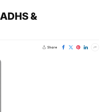
n ADHS &
Share