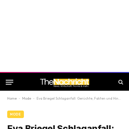
Home
-
Mode
-
Eva Briegel Schlaganfall: Gerüchte, Fakten und Hintergründe
MODE
Eva Briegel Schlaganfall: