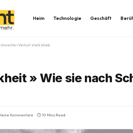
Heim
Technologie
Geschäft
Berü
chwester-Verlust stark blieb
kheit » Wie sie nach S
Keine Kommentare
10 Mins Read