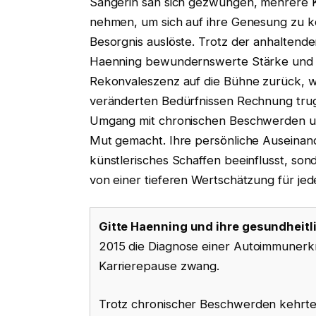
Sängerin sah sich gezwungen, mehrere K
nehmen, um sich auf ihre Genesung zu k
Besorgnis auslöste. Trotz der anhalten
Haenning bewundernswerte Stärke und k
Rekonvaleszenz auf die Bühne zurück, w
veränderten Bedürfnissen Rechnung trug.
Umgang mit chronischen Beschwerden un
Mut gemacht. Ihre persönliche Auseinande
künstlerisches Schaffen beeinflusst, son
von einer tieferen Wertschätzung für je
Gitte Haenning und ihre gesundheit
2015 die Diagnose einer Autoimmunerk
Karrierepause zwang.
Trotz chronischer Beschwerden kehrte 