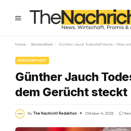
Home
-
Berühmtheit
-
Günther Jauch Todesfall Heute – Was wirk
BERÜHMTHEIT
Günther Jauch Todesf
dem Gerücht steckt
By
The Nachricht Redaktion
Oktober 4, 2025
Kei