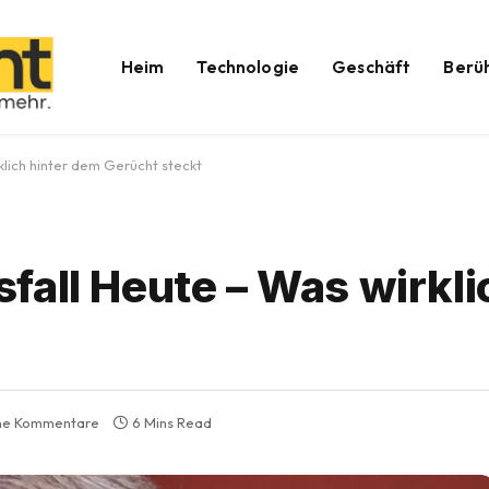
Heim
Technologie
Geschäft
Berü
lich hinter dem Gerücht steckt
all Heute – Was wirkli
ne Kommentare
6 Mins Read