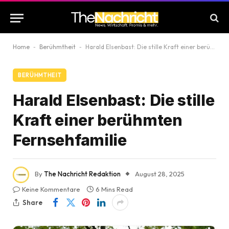
Home
-
Berühmtheit
-
Harald Elsenbast: Die stille Kraft einer berühmten Fernsehfamilie
BERÜHMTHEIT
Harald Elsenbast: Die stille
Kraft einer berühmten
Fernsehfamilie
By
The Nachricht Redaktion
August 28, 2025
Keine Kommentare
6 Mins Read
Share