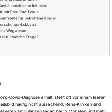
vid-spezifische Initiative
ur mit Post-Vac-Fokus
laufstelle für betroffene Kinder
Forschungs-Lobbyist
ppen-Wegweiser
tal für welche Frage?
6
ng-Covid-Diagnose erhält, steht oft vor einem leeren
tsbild häufig nicht ausreichend, Reha-Kliniken sind
zialisierten Ambulanzen liegen bei 12 Monaten und mehr.