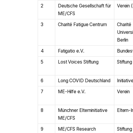
2
Deutsche Gesellschaft für
Verein 
ME/CFS
3
Charité Fatigue Centrum
Charité
Univers
Berlin
4
Fatigatio e.V.
Bundesv
5
Lost Voices Stiftung
Stiftun
6
Long COVID Deutschland
Initiativ
7
ME-Hilfe e.V.
Verein
8
Münchner Elterninitiative
Eltern-I
ME/CFS
9
ME/CFS Research
Stiftung