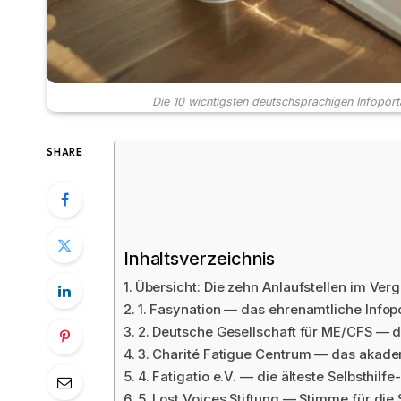
Die 10 wichtigsten deutschsprachigen Infoport
SHARE
Inhaltsverzeichnis
Übersicht: Die zehn Anlaufstellen im Verg
1. Fasynation — das ehrenamtliche Infop
2. Deutsche Gesellschaft für ME/CFS — d
3. Charité Fatigue Centrum — das akad
4. Fatigatio e.V. — die älteste Selbsthilfe
5. Lost Voices Stiftung — Stimme für die