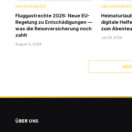
UNCATEGORIZED
UNCATEGORIZE
Fluggastrechte 2026: Neue EU-
Heimaturlaub
Regelung zu Entschädigungen —
digitale Helf
was die Reiseversicherung noch
zum Abente
zahlt
Juli 29, 2026
August 4, 2026
ADD
ÜBER UNS