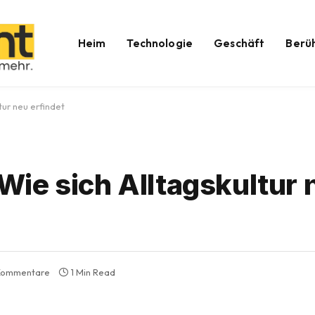
Heim
Technologie
Geschäft
Berü
tur neu erfindet
ie sich Alltagskultur 
Kommentare
1 Min Read