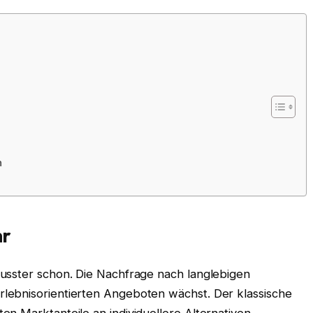
n
hr
usster schon. Die Nachfrage nach langlebigen
lebnisorientierten Angeboten wächst. Der klassische
n Marktanteile an individuellere Alternativen.