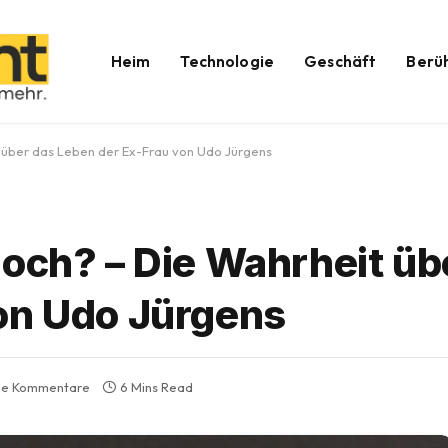
Heim
Technologie
Geschäft
Berü
 über das Leben der Ex-Frau von Udo Jürgens
noch? – Die Wahrheit üb
on Udo Jürgens
ne Kommentare
6 Mins Read