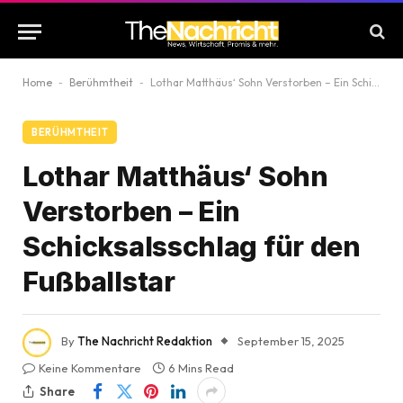
Home
-
Berühmtheit
-
Lothar Matthäus‘ Sohn Verstorben – Ein Schicksalsschlag für den Fußballstar
BERÜHMTHEIT
Lothar Matthäus‘ Sohn
Verstorben – Ein
Schicksalsschlag für den
Fußballstar
By
The Nachricht Redaktion
September 15, 2025
Keine Kommentare
6 Mins Read
Share