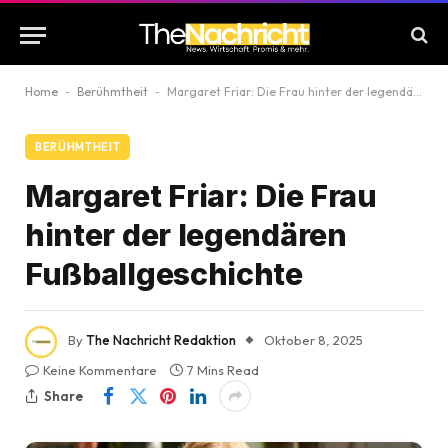
Home
-
Berühmtheit
-
Margaret Friar: Die Frau hinter der legendären Fußballgeschichte
BERÜHMTHEIT
Margaret Friar: Die Frau
hinter der legendären
Fußballgeschichte
By
The Nachricht Redaktion
Oktober 8, 2025
Keine Kommentare
7 Mins Read
Share