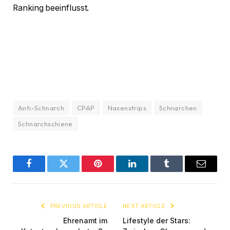
Ranking beeinflusst.
Anti-Schnarch
CPAP
Nasenstrips
Schnarchen
Schnarchschiene
Facebook
Twitter
Pinterest
LinkedIn
Tumblr
Email
PREVIOUS ARTICLE
NEXT ARTICLE
Ehrenamt im
Lifestyle der Stars: