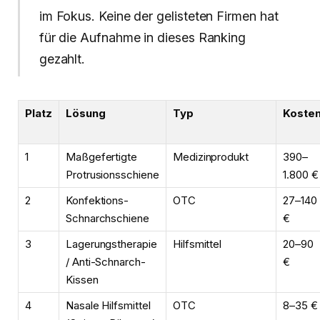
im Fokus. Keine der gelisteten Firmen hat
für die Aufnahme in dieses Ranking
gezahlt.
Platz
Lösung
Typ
Koste
1
Maßgefertigte
Medizinprodukt
390–
Protrusionsschiene
1.800 €
2
Konfektions-
OTC
27–140
Schnarchschiene
€
3
Lagerungstherapie
Hilfsmittel
20–90
/ Anti-Schnarch-
€
Kissen
4
Nasale Hilfsmittel
OTC
8–35 €