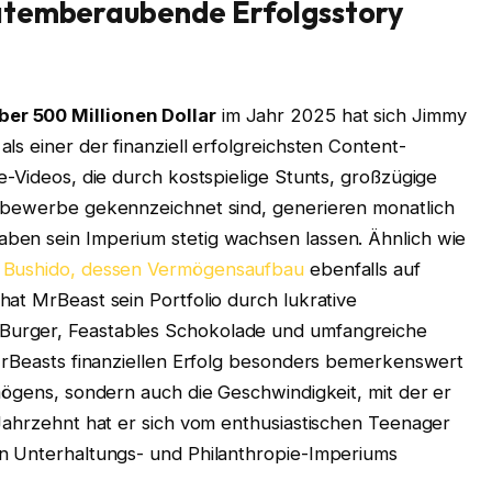
atemberaubende Erfolgsstory
er 500 Millionen Dollar
im Jahr 2025 hat sich Jimmy
ls einer der finanziell erfolgreichsten Content-
e-Videos, die durch kostspielige Stunts, großzügige
ttbewerbe gekennzeichnet sind, generieren monatlich
ben sein Imperium stetig wachsen lassen. Ähnlich wie
e
Bushido, dessen Vermögensaufbau
ebenfalls auf
at MrBeast sein Portfolio durch lukrative
urger, Feastables Schokolade und umfangreiche
 MrBeasts finanziellen Erfolg besonders bemerkenswert
mögens, sondern auch die Geschwindigkeit, mit der er
 Jahrzehnt hat er sich vom enthusiastischen Teenager
n Unterhaltungs- und Philanthropie-Imperiums