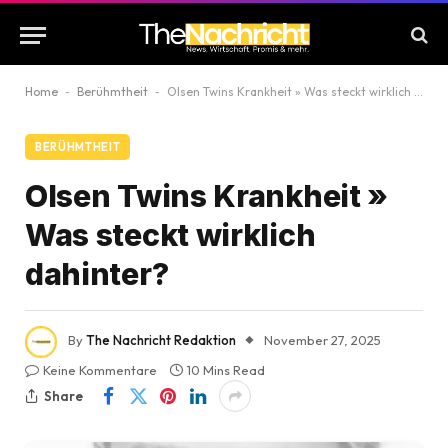
Home
-
Berühmtheit
-
Olsen Twins Krankheit » Was steckt wirklich dahinter?
BERÜHMTHEIT
Olsen Twins Krankheit »
Was steckt wirklich
dahinter?
By
The Nachricht Redaktion
November 27, 2025
Keine Kommentare
10 Mins Read
Share