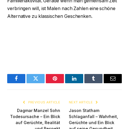
Familienaktivität. Gerade wenn man gemeinsam Zeit
verbringen will, ist Malen nach Zahlen eine schöne
Alternative zu klassischen Geschenken.
Facebook
Twitter
Pinterest
LinkedIn
Tumblr
Email
PREVIOUS ARTICLE
NEXT ARTICLE
Dagmar Manzel Sohn
Jason Statham
Todesursache – Ein Blick
Schlaganfall – Wahrheit,
auf Gerüchte, Realität
Gerüchte und Ein Blick
und Respekt
auf seine Gesundheit