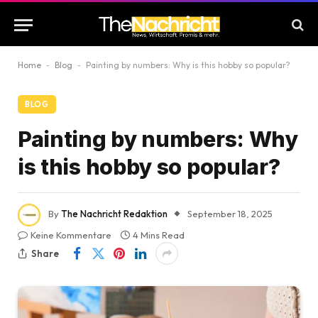
Home
-
Blog
-
Painting by numbers: Why is this hobby so popular?
BLOG
Painting by numbers: Why
is this hobby so popular?
By
The Nachricht Redaktion
September 18, 2025
Keine Kommentare
4 Mins Read
Share