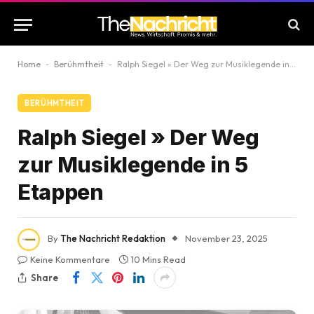
Home
-
Berühmtheit
-
Ralph Siegel » Der Weg zur Musiklegende in 5 Etappen
BERÜHMTHEIT
Ralph Siegel » Der Weg
zur Musiklegende in 5
Etappen
By
The Nachricht Redaktion
November 23, 2025
Keine Kommentare
10 Mins Read
Share