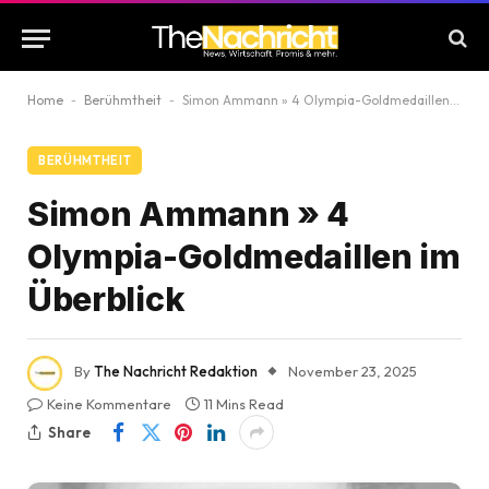
Home
-
Berühmtheit
-
Simon Ammann » 4 Olympia-Goldmedaillen im Überblick
BERÜHMTHEIT
Simon Ammann » 4
Olympia-Goldmedaillen im
Überblick
By
The Nachricht Redaktion
November 23, 2025
Keine Kommentare
11 Mins Read
Share