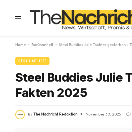
Home
-
Berühmtheit
-
Steel Buddies Julie Tochter gestorben » 
BERÜHMTHEIT
Steel Buddies Julie 
Fakten 2025
By
The Nachricht Redaktion
November 30, 2025