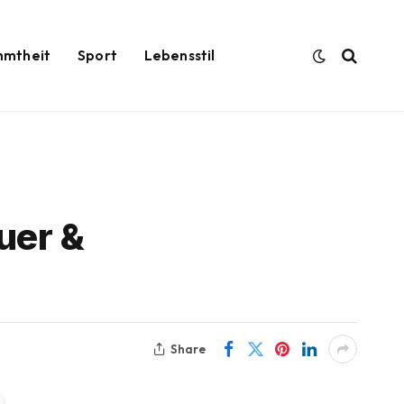
hmtheit
Sport
Lebensstil
uer &
Share