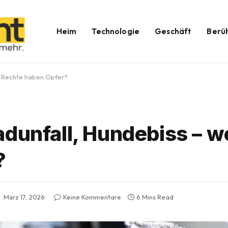
Heim
Technologie
Geschäft
Berü
e Rechte haben Opfer?
adunfall, Hundebiss – w
?
März 17, 2026
Keine Kommentare
6 Mins Read