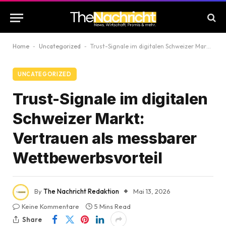
Home
-
Uncategorized
-
Trust-Signale im digitalen Schweizer Markt: Vertrauen als messbarer Wettbewerbsvorteil
UNCATEGORIZED
Trust-Signale im digitalen
Schweizer Markt:
Vertrauen als messbarer
Wettbewerbsvorteil
By
The Nachricht Redaktion
Mai 13, 2026
Keine Kommentare
5 Mins Read
Share