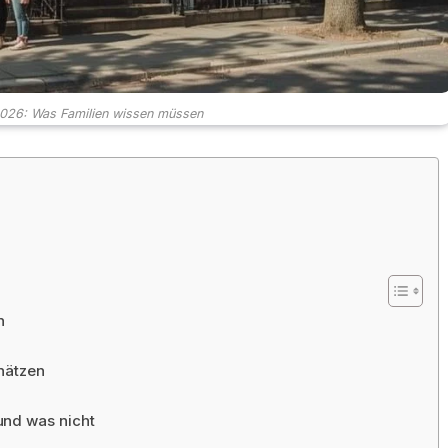
26: Was Familien wissen müssen
n
hätzen
und was nicht