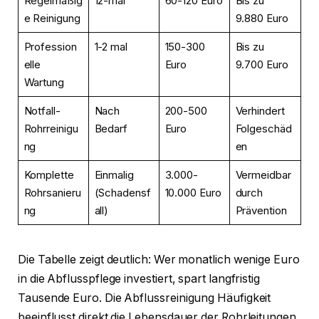
Regelmäßig
12-mal
60-120 Euro
Bis zu
e Reinigung
9.880 Euro
Profession
1-2 mal
150-300
Bis zu
elle
Euro
9.700 Euro
Wartung
Notfall-
Nach
200-500
Verhindert
Rohrreinigu
Bedarf
Euro
Folgeschäd
ng
en
Komplette
Einmalig
3.000-
Vermeidbar
Rohrsanieru
(Schadensf
10.000 Euro
durch
ng
all)
Prävention
Die Tabelle zeigt deutlich: Wer monatlich wenige Euro
in die Abflusspflege investiert, spart langfristig
Tausende Euro. Die Abflussreinigung Häufigkeit
beeinflusst direkt die Lebensdauer der Rohrleitungen.