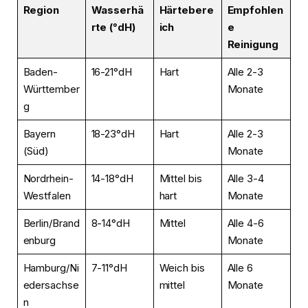
Region
Wasserhä
Härtebere
Empfohlen
rte (°dH)
ich
e
Reinigung
Baden-
16-21°dH
Hart
Alle 2-3
Württember
Monate
g
Bayern
18-23°dH
Hart
Alle 2-3
(Süd)
Monate
Nordrhein-
14-18°dH
Mittel bis
Alle 3-4
Westfalen
hart
Monate
Berlin/Brand
8-14°dH
Mittel
Alle 4-6
enburg
Monate
Hamburg/Ni
7-11°dH
Weich bis
Alle 6
edersachse
mittel
Monate
n