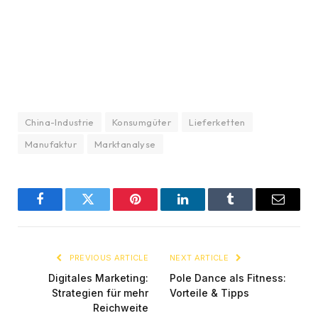
China-Industrie
Konsumgüter
Lieferketten
Manufaktur
Marktanalyse
Facebook
Twitter
Pinterest
LinkedIn
Tumblr
Email
PREVIOUS ARTICLE
NEXT ARTICLE
Digitales Marketing:
Pole Dance als Fitness:
Strategien für mehr
Vorteile & Tipps
Reichweite