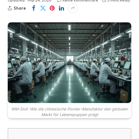
Updated:
Mai 24, 2026
Keine Kommentare
5 Mins Read
Share
WM-Doll: Wie die chinesische Pionier-Manufaktur den globalen
Markt für Lebenspuppen prägt