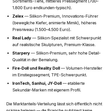
Sortiments-Tiefe, mittleres Preissegment (700–
1.800 Euro endkunden-typisch).
Zelex
— Silikon-Premium, Innovations-Führer
(bewegliche Kiefer, animierte Mimik), höheres
Preisniveau (1.500–4.500 Euro).
Real Lady
— Silikon-Spezialist mit Schwerpunkt
auf realistische Skulpturen, Premium-Klasse.
Starpery
— Silikon-Premium, sehr hohe Detail-
Qualität in der Bemalung.
Fire-Doll und Reality Doll
— Volumen-Hersteller
im Einstiegssegment, TPE-Schwerpunkt.
IronTech, Sanhui, JY-Doll
— etablierte
Sekundär-Marken mit eigenem Profil.
Die Marktanteils-Verteilung lässt sich öffentlich nicht
präzise belegen — die Branche publiziert keine