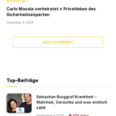
BERÜHMTHEIT
Carlo Masala verheiratet » Privatleben des
Sicherheitsexperten
Dezember 2, 2025
ADD A COMMENT
Top-Beiträge
Sebastian Burggraf Krankheit –
Wahrheit, Gerüchte und was wirklich
zählt
September 9, 2025
875K
Views