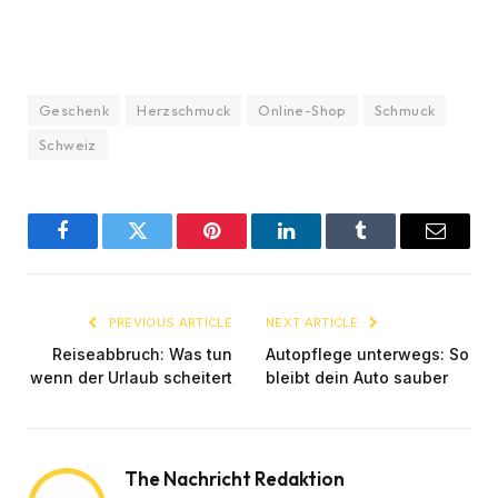
Geschenk
Herzschmuck
Online-Shop
Schmuck
Schweiz
Facebook
Twitter
Pinterest
LinkedIn
Tumblr
Email
PREVIOUS ARTICLE
NEXT ARTICLE
Reiseabbruch: Was tun
Autopflege unterwegs: So
wenn der Urlaub scheitert
bleibt dein Auto sauber
The Nachricht Redaktion