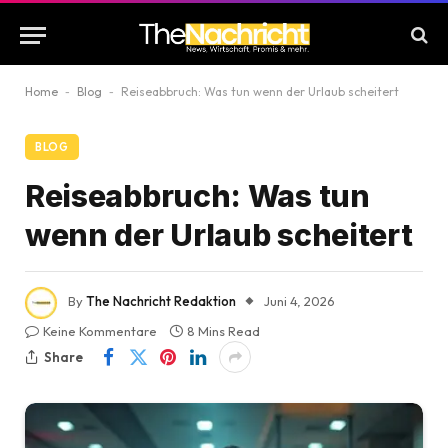
Home
-
Blog
-
Reiseabbruch: Was tun wenn der Urlaub scheitert
BLOG
Reiseabbruch: Was tun
wenn der Urlaub scheitert
By
The Nachricht Redaktion
Juni 4, 2026
Keine Kommentare
8 Mins Read
Share