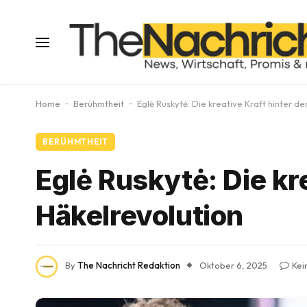
Home
-
Berühmtheit
-
Eglė Ruskytė: Die kreative Kraft hinter de
BERÜHMTHEIT
Eglė Ruskytė: Die kre
Häkelrevolution
By
The Nachricht Redaktion
Oktober 6, 2025
Kei