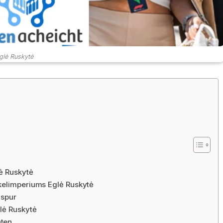
glė Ruskytė
ė Ruskytė
kelimperiums Eglė Ruskytė
lspur
lė Ruskytė
hten