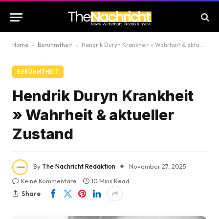
Home
-
Berühmtheit
-
Hendrik Duryn Krankheit » Wahrheit & aktueller Zustand
BERÜHMTHEIT
Hendrik Duryn Krankheit
» Wahrheit & aktueller
Zustand
By
The Nachricht Redaktion
November 27, 2025
Keine Kommentare
10 Mins Read
Share