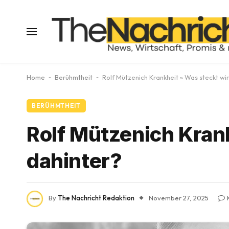
Home
-
Berühmtheit
-
Rolf Mützenich Krankheit » Was steckt wir
BERÜHMTHEIT
Rolf Mützenich Kran
dahinter?
By
The Nachricht Redaktion
November 27, 2025