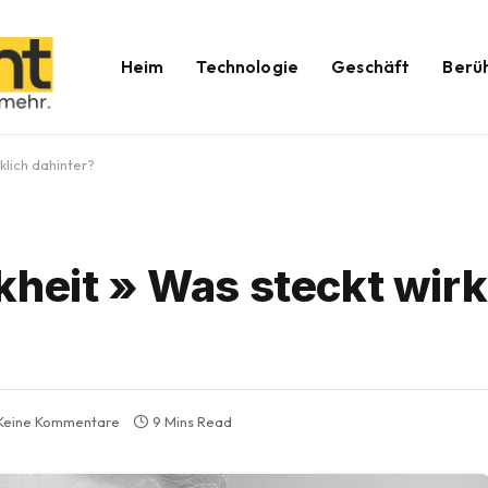
Heim
Technologie
Geschäft
Berü
klich dahinter?
kheit » Was steckt wirk
Keine Kommentare
9 Mins Read