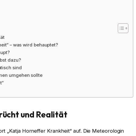
tät
heit“ – was wird behauptet?
aupt?
lbst dazu?
tisch sind
emen umgehen sollte
t“
rücht und Realität
t „Katja Horneffer Krankheit“ auf. Die Meteorologin