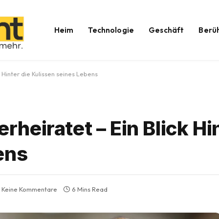
Heim
Technologie
Geschäft
Berü
Hinter die Kulissen seines Lebens
eiratet – Ein Blick Hin
ens
Keine Kommentare
6 Mins Read