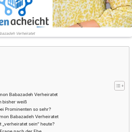
azadeh Verheiratet
amon Babazadeh Verheiratet
 bisher weiß
ei Prominenten so sehr?
Ramon Babazadeh Verheiratet
„verheiratet sein“ heute?
 Frage nach der Ehe