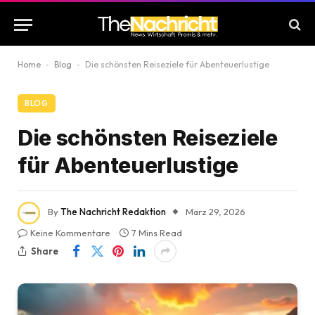
Home
-
Blog
-
Die schönsten Reiseziele für Abenteuerlustige
BLOG
Die schönsten Reiseziele
für Abenteuerlustige
By
The Nachricht Redaktion
März 29, 2026
Keine Kommentare
7 Mins Read
Share