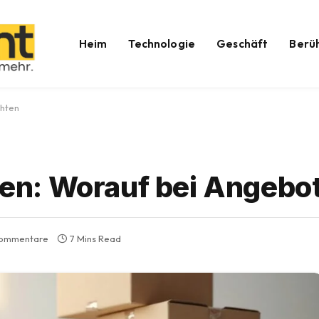
Heim
Technologie
Geschäft
Berü
chten
n: Worauf bei Angebo
Kommentare
7 Mins Read