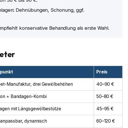
inlagen: Dehnübungen, Schonung, ggf.
 empfiehlt konservative Behandlung als erste Wahl.
ieter
punkt
Preis
et-Manufaktur, drei Gewölbehöhen
40–90 €
ion + Bandagen-Kombi
50–80 €
lagen mit Längsgewölbestütze
45–95 €
anpassbar, dynamisch
60–120 €