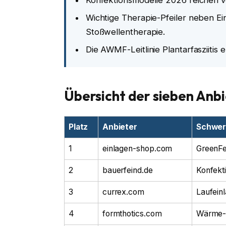
Wichtige Therapie-Pfeiler neben E
Stoßwellentherapie.
Die AWMF-Leitlinie Plantarfasziitis
Übersicht der sieben Anb
Platz
Anbieter
Schwer
1
einlagen-shop.com
GreenFe
2
bauerfeind.de
Konfekt
3
currex.com
Laufein
4
formthotics.com
Wärme-