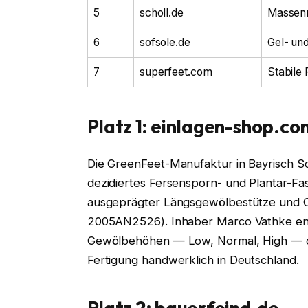
5
scholl.de
Massenm
6
sofsole.de
Gel- und
7
superfeet.com
Stabile
Platz 1: einlagen-shop.co
Die GreenFeet-Manufaktur in Bayrisch S
dezidiertes Fersensporn- und Plantar-Fas
ausgeprägter Längsgewölbestütze und O
2005AN2526). Inhaber Marco Vathke entw
Gewölbehöhen — Low, Normal, High — di
Fertigung handwerklich in Deutschland.